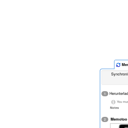
Mem
Synchroni
Herunterla
1
You must
Notes
Memotoo
2