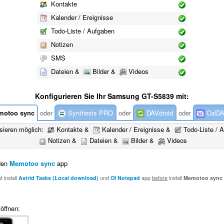
Kontakte
Kalender / Ereignisse
Todo-Liste / Aufgaben
Notizen
SMS
Dateien &
Bilder &
Videos
Konfigurieren Sie Ihr Samsung GT-S5839 mit:
otoo sync
oder
Synthesis PRO
oder
DAVdroid
oder
CalDA
sieren möglich:
Kontakte &
Kalender / Ereignisse &
Todo-Liste / 
Notizen &
Dateien &
Bilder &
Videos
den
Memotoo sync
app
 install
Astrid Tasks (Local download)
und
OI Notepad
app
before
install
Memotoo sync
öffnen: