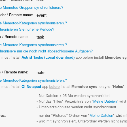
ge Memotoo-Gruppen synchronisieren.?
dar / Remote name:
event
ge Memotoo-Kategorien synchronisieren.?
hronisieren Sie nur eine Periode?
 / Remote name:
task
ge Memotoo-Kategorien synchronisieren.?
hronisiere nur die noch nicht abgeschlossene Aufgaben?
 must install
Astrid Tasks (Local download)
app
before
install
Memotoo sy
"
 / Remote name:
note
ge Memotoo-Kategorien synchronisieren.?
 must install
OI Notepad
app
before
install
Memotoo sync
to sync "
Notes
"
:
- Nur Dateien < 25 Mo werden synchronisiert
- Nur das "Files" Verzeichnis von "
Meine Dateien
" wird
- Unterverzeichnisse werden nicht synchronisiert
res:
- nur der "Pictures" Ordner von "
Meine Dateien
" wird mi
- wird mit synchronisiert, Unterordner werden nicht sync