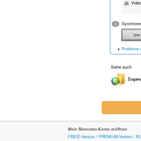
Video
Synchronis
4
Probleme m
Siehe auch:
Zugang
Mein Memotoo-Konto eröffnen
FREIE-Version / PREMIUM-Version / B