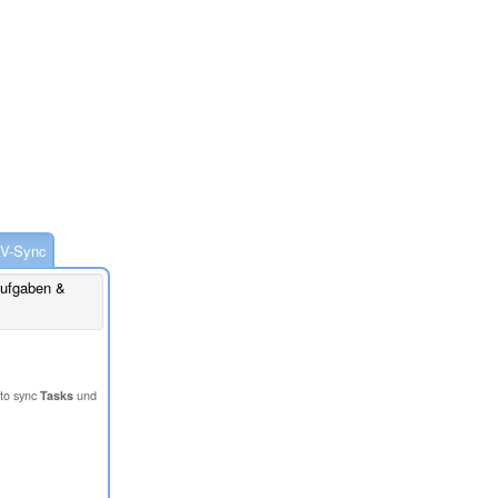
V-Sync
Aufgaben &
to sync
Tasks
und