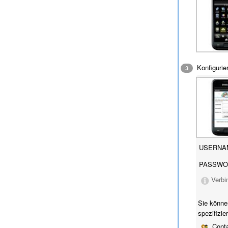
Konfigurie
3
USERNA
PASSWO
Verbi
Sie könne
spezifizie
Conta