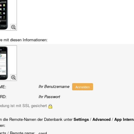
re mit diesen Informationen:
Ihr Benutzername
ME:
Anmelden
RD:
Ihr Passwort
ndung ist mit SSL gesichert
n die Remote-Namen der Datenbank unter
Settings
/
Advanced
/
App Intern
ren:
cts / Remote name:
card