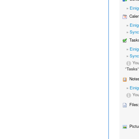
»
Eini
Calen
»
Eini
»
Sync
Tasks
»
Eini
»
Sync
You
"
Tasks
Notes
»
Eini
You
Files
Pictu