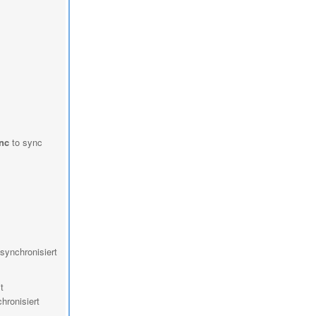
nc
to sync
 synchronisiert
t
hronisiert