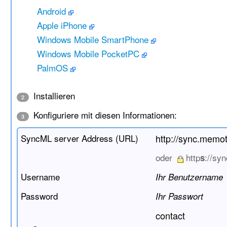
Android
Apple iPhone
Windows Mobile SmartPhone
Windows Mobile PocketPC
PalmOS
Installieren
2
Konfiguriere mit diesen Informationen:
3
SyncML server Address (URL)
http://sync.memo
oder
http
://sy
s
Username
Ihr Benutzername
Password
Ihr Passwort
contact