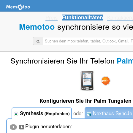
Preis
Funktionalitäten
Kontaktier
synchronisiere so viel
Memotoo
Synchronisieren Sie Ihr Telefon
Palm
Konfigurieren Sie Ihr Palm Tungsten 
oder
Nexthaus SyncJe
Synthesis
(Empfohlen)
Plugin herunterladen:
1