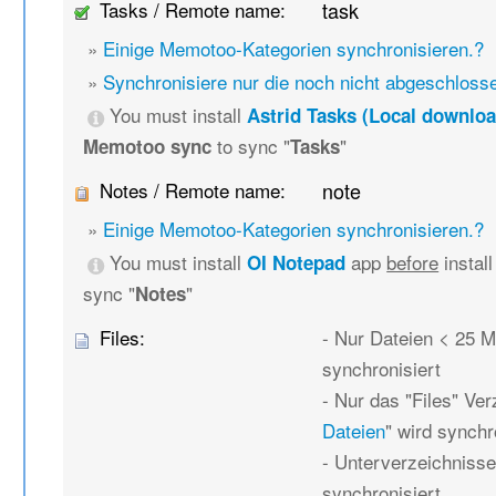
Tasks / Remote name:
task
»
Einige Memotoo-Kategorien synchronisieren.?
»
Synchronisiere nur die noch nicht abgeschlos
You must install
Astrid Tasks (Local downloa
to sync "
"
Memotoo sync
Tasks
Notes / Remote name:
note
»
Einige Memotoo-Kategorien synchronisieren.?
You must install
app
before
instal
OI Notepad
sync "
"
Notes
Files:
- Nur Dateien < 25 
synchronisiert
- Nur das "Files" Ver
Dateien
" wird synchr
- Unterverzeichnisse
synchronisiert