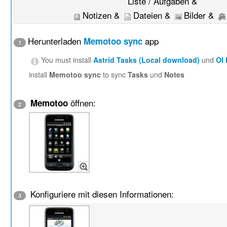
Liste / Aufgaben &
Notizen &
Dateien &
Bilder &
Herunterladen
app
Memotoo sync
1
You must install
Astrid Tasks (Local download)
und
OI
install
Memotoo sync
to sync
Tasks
und
Notes
öffnen:
Memotoo
2
Konfiguriere mit diesen Informationen:
3