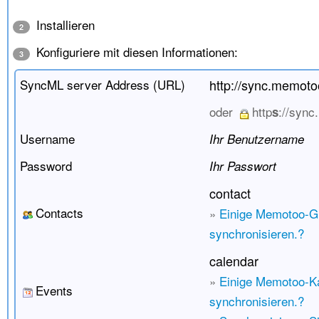
Installieren
2
Konfiguriere mit diesen Informationen:
3
SyncML server Address (URL)
http://sync.memot
oder
http
://syn
s
Username
Ihr Benutzername
Password
Ihr Passwort
contact
Contacts
»
Einige Memotoo-G
synchronisieren.?
calendar
»
Einige Memotoo-K
Events
synchronisieren.?