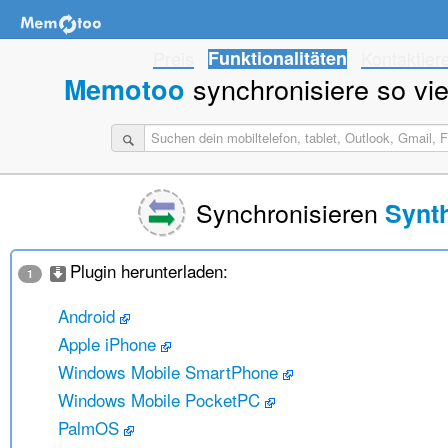
Preis
Funktionalitäten
Kontaktier
synchronisiere so viel
Memotoo
Synchronisieren
Synt
Plugin herunterladen:
1
Android
Apple iPhone
Windows Mobile SmartPhone
Windows Mobile PocketPC
PalmOS