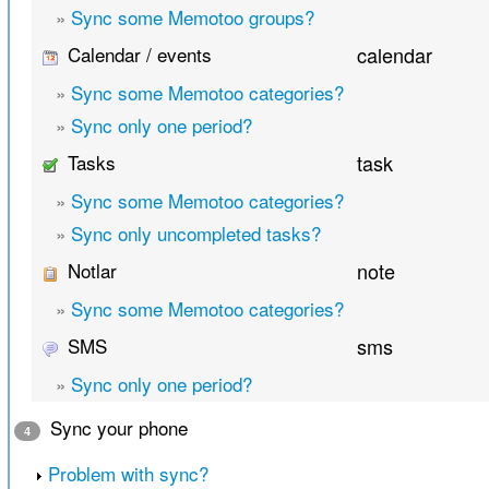
»
Sync some Memotoo groups?
Calendar / events
calendar
»
Sync some Memotoo categories?
»
Sync only one period?
Tasks
task
»
Sync some Memotoo categories?
»
Sync only uncompleted tasks?
Notlar
note
»
Sync some Memotoo categories?
SMS
sms
»
Sync only one period?
Sync your phone
4
Problem with sync?