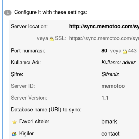
Configure it with these settings:
3
Server location:
http://sync.memotoo.com/s
veya
SSL:
http
://sync.memotoo.com/sy
s
Port numarası:
veya
443
80
Kullanıcı Adı:
Kullanıcı adınız
Şifre:
Şifreniz
Server ID:
memotoo
Server Version:
1.1
Database name (URI) to sync:
Favori siteler
bmark
Kişiler
contact