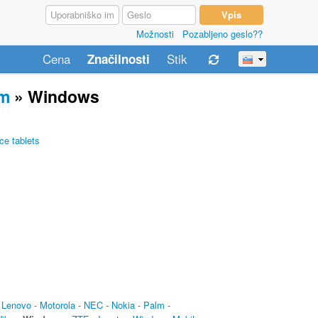
Možnosti
Pozabljeno geslo??
Cena
Stik
Značilnosti
om
» Windows
e tablets
-
Lenovo
-
Motorola
-
NEC
-
Nokia
-
Palm
-