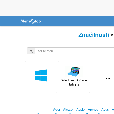
Značilnosti
...
Windows Surface
tablets
Acer
-
Alcatel
-
Apple
-
Archos
-
Asus
-
A