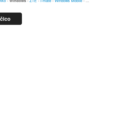
iko
-
Windows
-
ZTE
-
I-mate
-
Windows Mobile
- ...
ičico