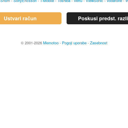
-
Snom
-
SonyEricsson
-
T-Mobile
-
Toshiba
-
Vertu
-
ViewSonic
-
Vodafone
-
W
Ustvari račun
Poskusi predst. razl
© 2001-2026
Memotoo
-
Pogoji uporabe
-
Zasebnost