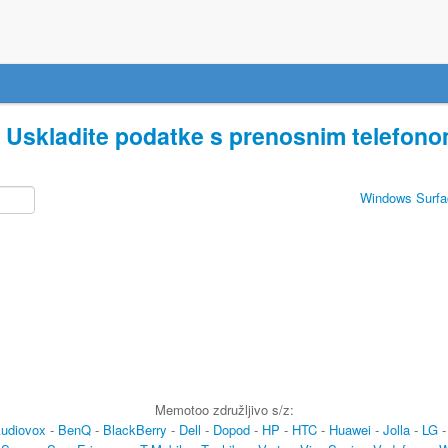
»
Uskladite podatke s prenosnim telefon
Windows Surfac
Memotoo združljivo s/z:
udiovox
-
BenQ
-
BlackBerry
-
Dell
-
Dopod
-
HP
-
HTC
-
Huawei
-
Jolla
-
LG