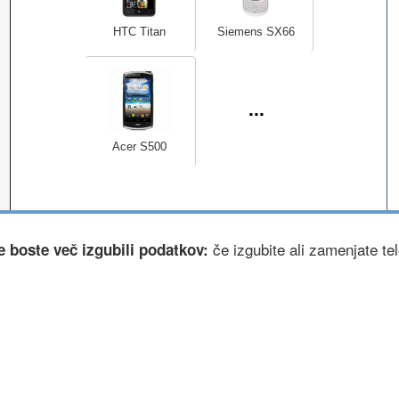
HTC Titan
Siemens SX66
...
Acer S500
če izgubite ali zamenjate tele
e boste več izgubili podatkov: