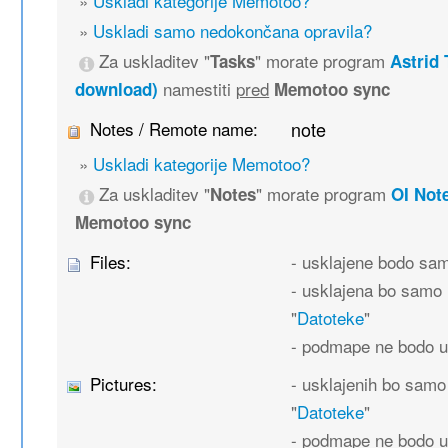
»
Uskladi kategorije Memotoo?
»
Uskladi samo nedokončana opravila?
Za uskladitev "
" morate program
Tasks
Astrid 
namestiti
pred
download)
Memotoo sync
Notes / Remote name:
note
»
Uskladi kategorije Memotoo?
Za uskladitev "
" morate program
Notes
OI Not
Memotoo sync
Files:
- usklajene bodo sa
- usklajena bo samo 
"
Datoteke
"
- podmape ne bodo u
Pictures:
- usklajenih bo samo
"
Datoteke
"
- podmape ne bodo u