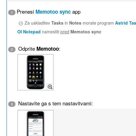
Prenesi
app
Memotoo sync
1
Za uskladitev
Tasks
in
Notes
morate program
Astrid Ta
OI Notepad
namestiti
pred
Memotoo sync
Odprite
:
Memotoo
2
Nastavite ga s tem nastavitvami:
3