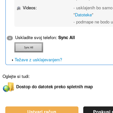
Videos:
- usklajenih bo sam
"
Datoteke
"
- podmape ne bodo u
Uskladite svoj telefon:
Sync All
4
Težave z usklajevanjem?
Oglejte si tudi:
Dostop do datotek preko spletnih map
Ustvari račun
Poskusi p