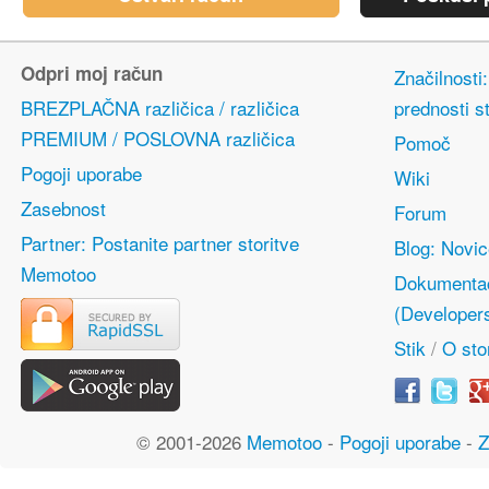
Odpri moj račun
Značilnosti
BREZPLAČNA različica / različica
prednosti s
PREMIUM / POSLOVNA različica
Pomoč
Pogoji uporabe
Wiki
Zasebnost
Forum
Partner: Postanite partner storitve
Blog: Novi
Memotoo
Dokumentac
(Developer
Stik
/
O stor
© 2001-2026
Memotoo
-
Pogoji uporabe
-
Z