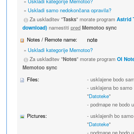
»
Uskladi kategorije Memotoo?
»
Uskladi samo nedokončana opravila?
Za uskladitev "
" morate program
Tasks
Astrid 
namestiti
pred
download)
Memotoo sync
Notes / Remote name:
note
»
Uskladi kategorije Memotoo?
Za uskladitev "
" morate program
Notes
OI Not
Memotoo sync
Files:
- usklajene bodo sa
- usklajena bo samo 
"
Datoteke
"
- podmape ne bodo u
Pictures:
- usklajenih bo samo
"
Datoteke
"
- podmape ne bodo u