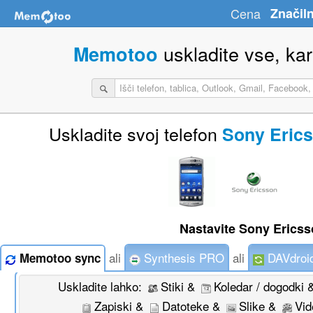
Cena
Značiln
uskladite vse, kar 
Memotoo
Uskladite svoj telefon
Sony Eric
Nastavite Sony Ericss
ali
Synthesis PRO
ali
DAVdroi
Memotoo sync
Uskladite lahko:
Stiki &
Koledar / dogodki
Zapiski &
Datoteke &
Slike &
Vid