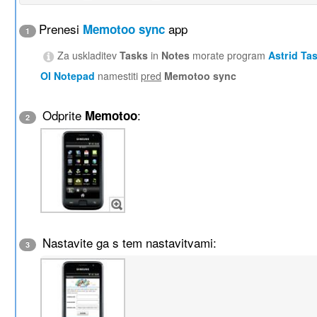
Prenesi
app
Memotoo sync
1
Za uskladitev
Tasks
in
Notes
morate program
Astrid Ta
OI Notepad
namestiti
pred
Memotoo sync
Odprite
:
Memotoo
2
Nastavite ga s tem nastavitvami:
3