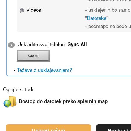
Videos:
- usklajenih bo sam
"
Datoteke
"
- podmape ne bodo u
Uskladite svoj telefon:
Sync All
4
Težave z usklajevanjem?
Oglejte si tudi:
Dostop do datotek preko spletnih map
Ustvari račun
Poskusi p