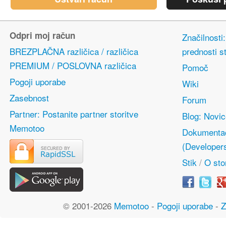
Odpri moj račun
Značilnosti
BREZPLAČNA različica / različica
prednosti s
PREMIUM / POSLOVNA različica
Pomoč
Pogoji uporabe
Wiki
Zasebnost
Forum
Partner: Postanite partner storitve
Blog: Novi
Memotoo
Dokumentac
(Developer
Stik
/
O stor
© 2001-2026
Memotoo
-
Pogoji uporabe
-
Z