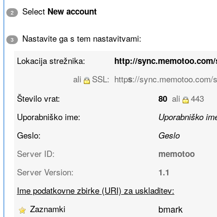
Select
New account
2
Nastavite ga s tem nastavitvami:
3
Lokacija strežnika:
http://sync.memotoo.com
ali
SSL:
http
://sync.memotoo.com/s
s
Število vrat:
ali
443
80
Uporabniško ime:
Uporabniško im
Geslo:
Geslo
Server ID:
memotoo
Server Version:
1.1
Ime podatkovne zbirke (URI) za uskladitev:
Zaznamki
bmark