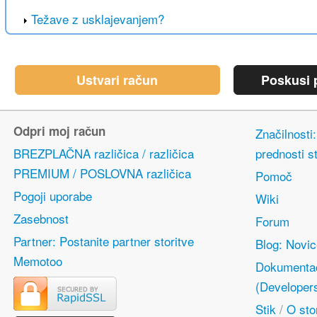
Težave z usklajevanjem?
Ustvari račun
Poskusi p
Odpri moj račun
Značilnosti
BREZPLAČNA različica / različica
prednosti s
PREMIUM / POSLOVNA različica
Pomoč
Pogoji uporabe
Wiki
Zasebnost
Forum
Partner: Postanite partner storitve
Blog: Novi
Memotoo
Dokumentac
(Developer
Stik
/
O stor