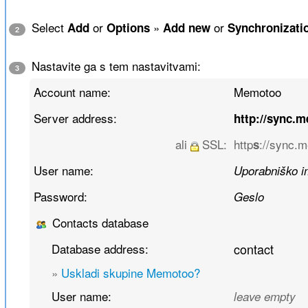
Select
or
»
or
Add
Options
Add new
Synchronizati
2
Nastavite ga s tem nastavitvami:
3
Account name:
Memotoo
Server address:
http://sync.
ali
SSL:
http
://sync.
s
User name:
Uporabniško 
Password:
Geslo
Contacts database
Database address:
contact
»
Uskladi skupine Memotoo?
User name:
leave empty