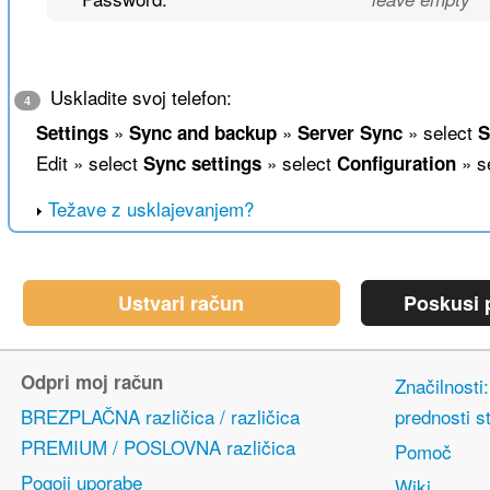
Uskladite svoj telefon:
4
»
»
» select
Settings
Sync and backup
Server Sync
S
Edit » select
» select
» s
Sync settings
Configuration
Težave z usklajevanjem?
Ustvari račun
Poskusi p
Odpri moj račun
Značilnosti
BREZPLAČNA različica / različica
prednosti s
PREMIUM / POSLOVNA različica
Pomoč
Pogoji uporabe
Wiki