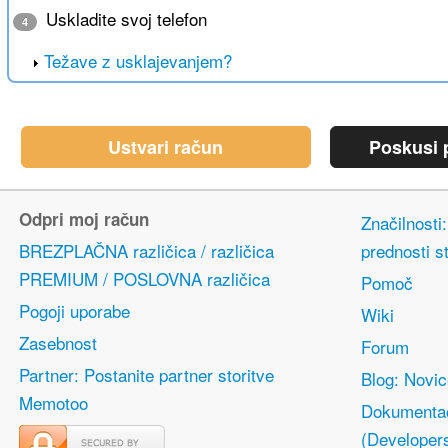
Uskladite svoj telefon
4
Težave z usklajevanjem?
Ustvari račun
Poskusi p
Odpri moj račun
Značilnosti
BREZPLAČNA različica / različica
prednosti s
PREMIUM / POSLOVNA različica
Pomoč
Pogoji uporabe
Wiki
Zasebnost
Forum
Partner: Postanite partner storitve
Blog: Novi
Memotoo
Dokumentac
(Developer