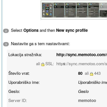
Select
and then
Options
New sync profile
2
Nastavite ga s tem nastavitvami:
3
Lokacija strežnika:
http://sync.memotoo.com
ali
SSL:
http
://sync.memotoo.com/s
s
Število vrat:
ali
443
80
Uporabniško ime:
Uporabniško im
Geslo:
Geslo
Server ID:
memotoo