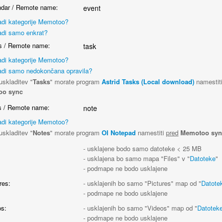
dar / Remote name:
event
adi kategorije Memotoo?
adi samo enkrat?
 / Remote name:
task
adi kategorije Memotoo?
adi samo nedokončana opravila?
uskladitev "
Tasks
" morate program
Astrid Tasks (Local download)
namestit
oo sync
 / Remote name:
note
adi kategorije Memotoo?
uskladitev "
Notes
" morate program
OI Notepad
namestiti
pred
Memotoo syn
:
- usklajene bodo samo datoteke < 25 MB
- usklajena bo samo mapa "Files" v "
Datoteke
"
- podmape ne bodo usklajene
res:
- usklajenih bo samo "Pictures" map od "
Datote
- podmape ne bodo usklajene
s:
- usklajenih bo samo "Videos" map od "
Datotek
- podmape ne bodo usklajene