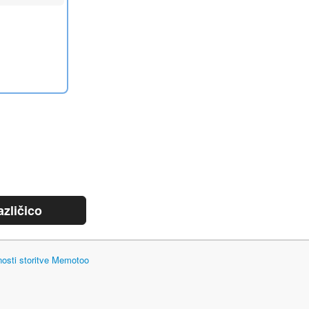
azličico
nosti storitve Memotoo