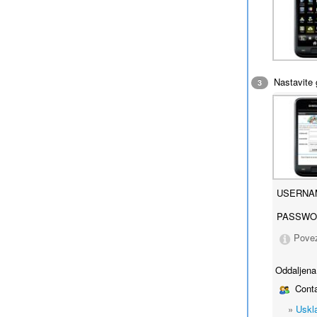
Nastavite 
3
USERNA
PASSWO
Povez
Oddaljena
Conta
»
Uskl