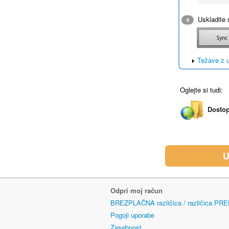
Uskladite 
4
Težave z 
Oglejte si tudi:
Dostop
U
Odpri moj račun
BREZPLAČNA različica / različica PR
Pogoji uporabe
Zasebnost