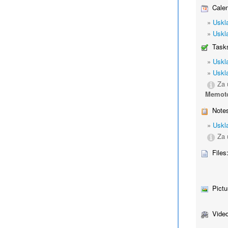
Calen
»
Uskl
»
Uskl
Tasks
»
Uskl
»
Uskl
Za 
Memot
Notes
»
Uskl
Za 
Files
Pictu
Video