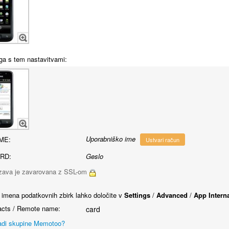
ga s tem nastavitvami:
Uporabniško ime
ME:
Ustvari račun
RD:
Geslo
ava je zavarovana z SSL-om
 imena podatkovnih zbirk lahko določite v
Settings
/
Advanced
/
App Intern
cts / Remote name:
card
adi skupine Memotoo?