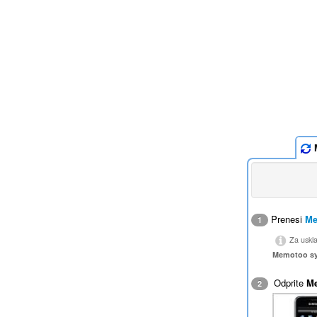
M
Prenesi
Me
1
Za uskl
Memotoo s
Odprite
M
2