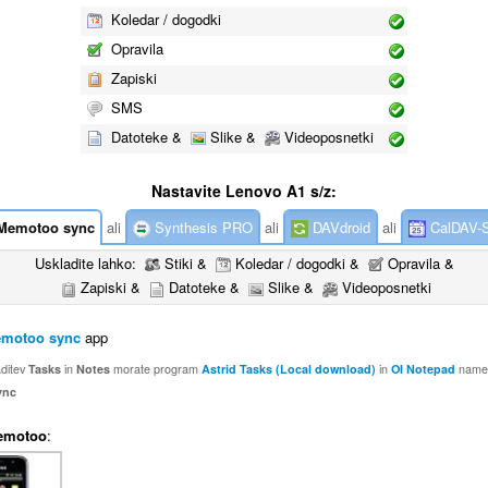
Koledar / dogodki
Opravila
Zapiski
SMS
Datoteke &
Slike &
Videoposnetki
Nastavite Lenovo A1 s/z:
emotoo sync
ali
Synthesis PRO
ali
DAVdroid
ali
CalDAV-
Uskladite lahko:
Stiki &
Koledar / dogodki &
Opravila &
Zapiski &
Datoteke &
Slike &
Videoposnetki
motoo sync
app
aditev
Tasks
in
Notes
morate program
Astrid Tasks (Local download)
in
OI Notepad
names
ync
emotoo
: