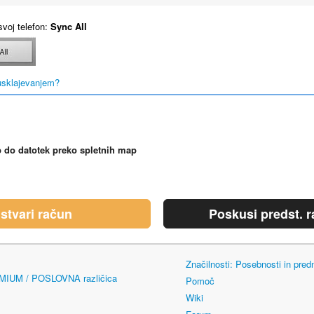
svoj telefon:
Sync All
usklajevanjem?
 do datotek preko spletnih map
stvari račun
Poskusi predst. r
Značilnosti: Posebnosti in pred
EMIUM / POSLOVNA različica
Pomoč
Wiki