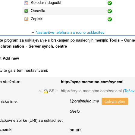
Koledar / dogodki
Opravila
Zapiski
Nastavitve telefona za ročno uskladitev
te program za usklajevanje s brskanjem po naslednjih menijih:
Tools
»
Conne
nchronisation
»
Server synch. centre
ct
Add new
vite ga s tem nastavitvami:
a strežnika:
http://sync.memotoo.com/syncml
ali
SSL:
http
s
://sync.memotoo.com/syncml (
Težav
Uporabniško ime
niško ime:
Ustvari račun
Geslo
atkovne zbirke (URI) za uskladitev:
znamki
bmark