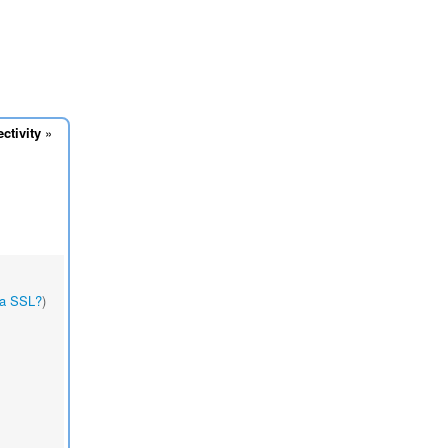
ctivity
»
a SSL?
)