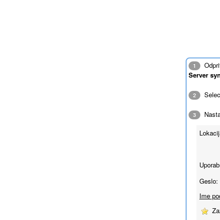
Odpri
1
Server sy
Sele
2
Nasta
3
Lokacij
Uporab
Geslo:
Ime pod
Za