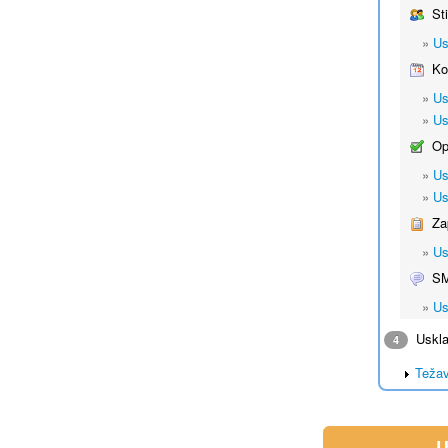
Sti
»
Us
Kol
»
Us
»
Us
Opr
»
Us
»
Us
Zap
»
Us
S
»
Us
Usklad
4
Težav
U