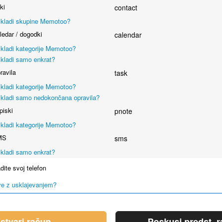
ki
contact
kladi skupine Memotoo?
edar / dogodki
calendar
kladi kategorije Memotoo?
kladi samo enkrat?
avila
task
kladi kategorije Memotoo?
kladi samo nedokončana opravila?
iski
pnote
kladi kategorije Memotoo?
MS
sms
kladi samo enkrat?
ite svoj telefon
e z usklajevanjem?
stvari račun
Poskusi predst. r