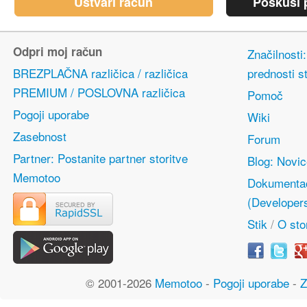
Ustvari račun
Poskusi p
Odpri moj račun
Značilnosti
BREZPLAČNA različica / različica
prednosti s
PREMIUM / POSLOVNA različica
Pomoč
Pogoji uporabe
Wiki
Zasebnost
Forum
Partner: Postanite partner storitve
Blog: Novi
Memotoo
Dokumentac
(Developer
Stik
/
O stor
© 2001-2026
Memotoo
-
Pogoji uporabe
-
Z