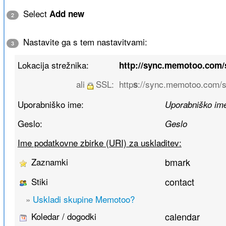
Select
Add new
2
Nastavite ga s tem nastavitvami:
3
Lokacija strežnika:
http://sync.memotoo.com
ali
SSL:
http
://sync.memotoo.com/s
s
Uporabniško ime:
Uporabniško im
Geslo:
Geslo
Ime podatkovne zbirke (URI) za uskladitev:
Zaznamki
bmark
Stiki
contact
»
Uskladi skupine Memotoo?
Koledar / dogodki
calendar