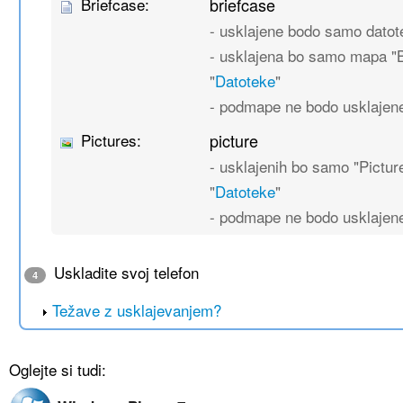
Briefcase:
briefcase
- usklajene bodo samo dato
- usklajena bo samo mapa "B
"
Datoteke
"
- podmape ne bodo usklajen
Pictures:
picture
- usklajenih bo samo "Pictu
"
Datoteke
"
- podmape ne bodo usklajen
Uskladite svoj telefon
4
Težave z usklajevanjem?
Oglejte si tudi: