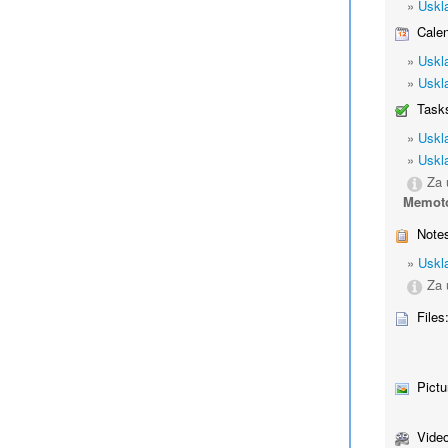
»
Uskl
Calen
»
Uskl
»
Uskl
Tasks
»
Uskl
»
Uskl
Za 
Memot
Notes
»
Uskl
Za 
Files
Pictu
Video