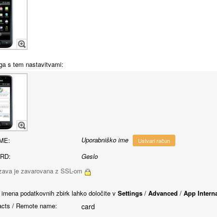
ga s tem nastavitvami:
Uporabniško ime
ME:
Ustvari račun
RD:
Geslo
ava je zavarovana z SSL-om
 imena podatkovnih zbirk lahko določite v
Settings
/
Advanced
/
App Intern
cts / Remote name:
card