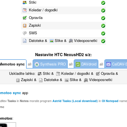
Stiki
Koledar / dogodki
Opravila
Zapiski
SMS
Datoteke &
Slike &
Videoposnetki
Nastavite HTC NexusHD2 s/z:
emotoo sync
ali
Synthesis PRO
ali
DAVdroid
ali
CalDAV-
Uskladite lahko:
Stiki &
Koledar / dogodki &
Opravila &
Zapiski &
Datoteke &
Slike &
Videoposnetki
motoo sync
app
aditev
Tasks
in
Notes
morate program
Astrid Tasks (Local download)
in
OI Notepad
names
ync
emotoo
: