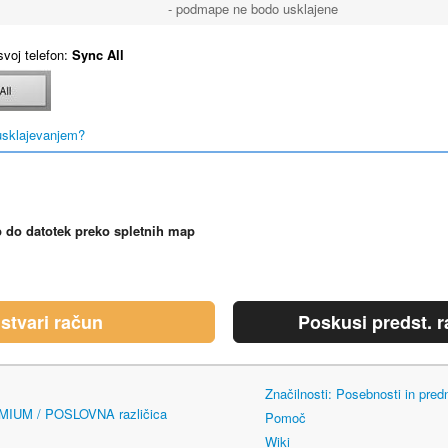
- podmape ne bodo usklajene
svoj telefon:
Sync All
usklajevanjem?
 do datotek preko spletnih map
stvari račun
Poskusi predst. r
Značilnosti: Posebnosti in pred
EMIUM / POSLOVNA različica
Pomoč
Wiki