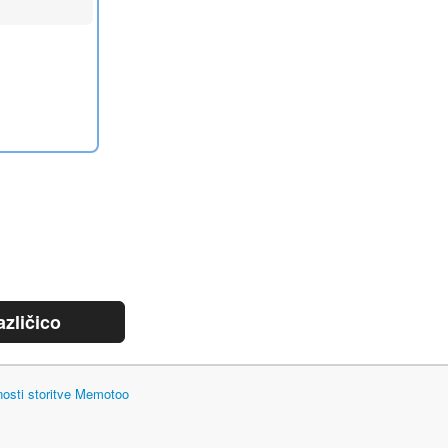
azličico
nosti storitve Memotoo