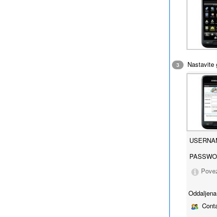
Nastavite 
3
USERNA
PASSWO
Povez
Oddaljena
Conta