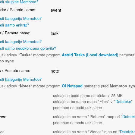
adi skupine Memotoo?
dar / Remote name:
event
adi kategorije Memotoo?
adi samo enkrat?
 / Remote name:
task
adi kategorije Memotoo?
adi samo nedokončana opravila?
uskladitev "
Tasks
" morate program
Astrid Tasks (Local download)
namestit
oo sync
 / Remote name:
note
adi kategorije Memotoo?
uskladitev "
Notes
" morate program
OI Notepad
namestiti
pred
Memotoo syn
:
- usklajene bodo samo datoteke < 25 MB
- usklajena bo samo mapa "Files" v "
Datoteke
"
- podmape ne bodo usklajene
res:
- usklajenih bo samo "Pictures" map od "
Datote
- podmape ne bodo usklajene
s:
- usklajenih bo samo "Videos" map od "
Datotek