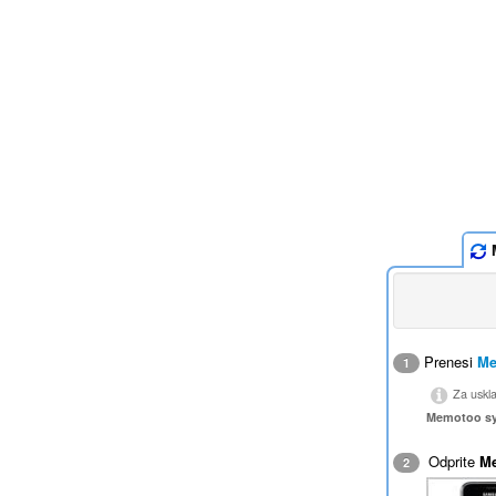
M
Prenesi
Me
1
Za uskl
Memotoo s
Odprite
M
2