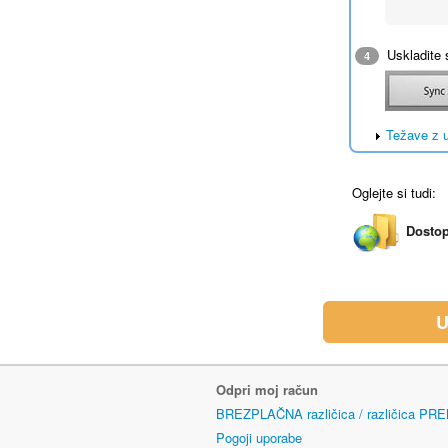
Uskladite 
4
Težave z 
Oglejte si tudi:
Dostop
U
Odpri moj račun
BREZPLAČNA različica / različica PR
Pogoji uporabe