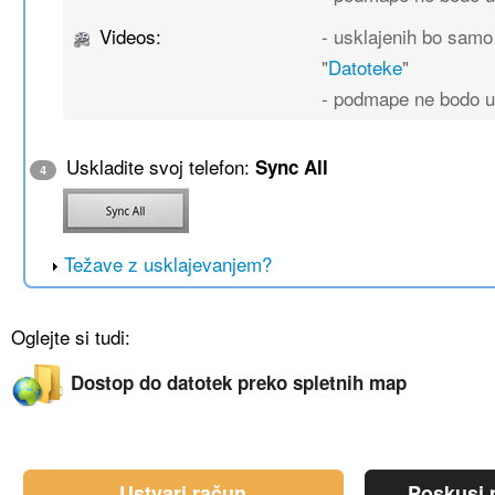
Videos:
- usklajenih bo sam
"
Datoteke
"
- podmape ne bodo u
Uskladite svoj telefon:
Sync All
4
Težave z usklajevanjem?
Oglejte si tudi:
Dostop do datotek preko spletnih map
Ustvari račun
Poskusi p