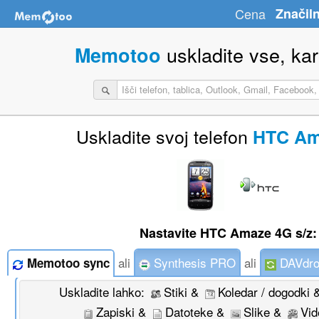
Cena
Značiln
uskladite vse, kar 
Memotoo
Uskladite svoj telefon
HTC Am
Nastavite HTC Amaze 4G s/z:
ali
Synthesis PRO
ali
DAVdro
Memotoo sync
Uskladite lahko:
Stiki &
Koledar / dogodki
Zapiski &
Datoteke &
Slike &
Vid