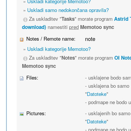
»
Uskladi kategorije Memotoo?
»
Uskladi samo nedokončana opravila?
Za uskladitev "
" morate program
Tasks
Astrid 
namestiti
pred
download)
Memotoo sync
Notes / Remote name:
note
»
Uskladi kategorije Memotoo?
Za uskladitev "
" morate program
Notes
OI Not
Memotoo sync
Files:
- usklajene bodo sa
- usklajena bo samo 
"
Datoteke
"
- podmape ne bodo u
Pictures:
- usklajenih bo samo
"
Datoteke
"
- podmape ne bodo u