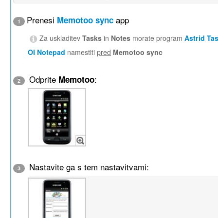
Prenesi
app
Memotoo sync
1
Za uskladitev
Tasks
in
Notes
morate program
Astrid Ta
OI Notepad
namestiti
pred
Memotoo sync
Odprite
:
Memotoo
2
Nastavite ga s tem nastavitvami:
3