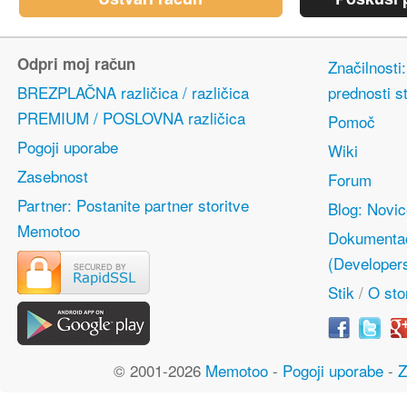
Odpri moj račun
Značilnosti
BREZPLAČNA različica / različica
prednosti s
PREMIUM / POSLOVNA različica
Pomoč
Pogoji uporabe
Wiki
Zasebnost
Forum
Partner: Postanite partner storitve
Blog: Novi
Memotoo
Dokumentac
(Developer
Stik
/
O stor
© 2001-2026
Memotoo
-
Pogoji uporabe
-
Z