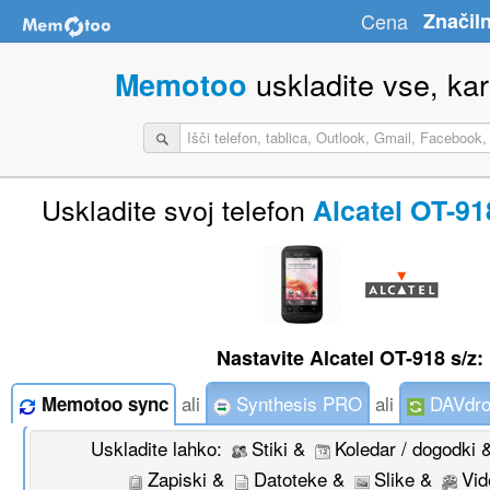
Cena
Značiln
uskladite vse, kar 
Memotoo
Uskladite svoj telefon
Alcatel OT-91
Nastavite Alcatel OT-918 s/z:
ali
Synthesis PRO
ali
DAVdro
Memotoo sync
Uskladite lahko:
Stiki &
Koledar / dogodki
Zapiski &
Datoteke &
Slike &
Vid