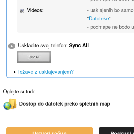
Videos:
- usklajenih bo sam
"
Datoteke
"
- podmape ne bodo u
Uskladite svoj telefon:
Sync All
4
Težave z usklajevanjem?
Oglejte si tudi:
Dostop do datotek preko spletnih map
Ustvari račun
Poskusi p