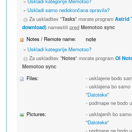
»
Uskladi kategorije Memotoo?
»
Uskladi samo nedokončana opravila?
Za uskladitev "
" morate program
Tasks
Astrid 
namestiti
pred
download)
Memotoo sync
Notes / Remote name:
note
»
Uskladi kategorije Memotoo?
Za uskladitev "
" morate program
Notes
OI Not
Memotoo sync
Files:
- usklajene bodo sa
- usklajena bo samo 
"
Datoteke
"
- podmape ne bodo u
Pictures:
- usklajenih bo samo
"
Datoteke
"
- podmape ne bodo u