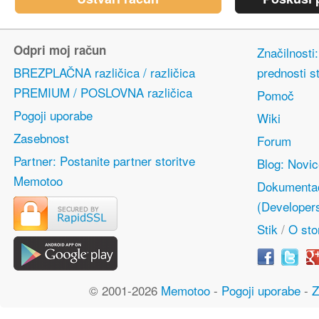
Odpri moj račun
Značilnosti
BREZPLAČNA različica / različica
prednosti s
PREMIUM / POSLOVNA različica
Pomoč
Pogoji uporabe
Wiki
Zasebnost
Forum
Partner: Postanite partner storitve
Blog: Novi
Memotoo
Dokumentac
(Developer
Stik
/
O stor
© 2001-2026
Memotoo
-
Pogoji uporabe
-
Z