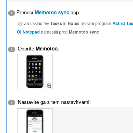
Prenesi
app
Memotoo sync
1
Za uskladitev
Tasks
in
Notes
morate program
Astrid Ta
OI Notepad
namestiti
pred
Memotoo sync
Odprite
:
Memotoo
2
Nastavite ga s tem nastavitvami:
3