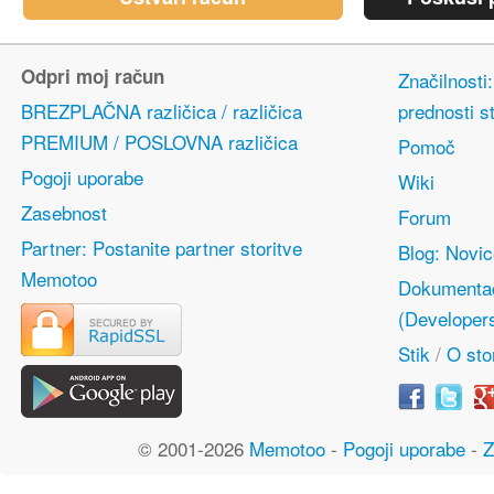
Odpri moj račun
Značilnosti
BREZPLAČNA različica / različica
prednosti s
PREMIUM / POSLOVNA različica
Pomoč
Pogoji uporabe
Wiki
Zasebnost
Forum
Partner: Postanite partner storitve
Blog: Novi
Memotoo
Dokumentac
(Developer
Stik
/
O stor
© 2001-2026
Memotoo
-
Pogoji uporabe
-
Z