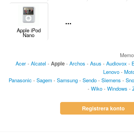
...
Apple iPod
Nano
Memot
Acer
-
Alcatel
-
-
Archos
-
Asus
-
Audiovox
-
Apple
Lenovo
-
Moto
Panasonic
-
Sagem
-
Samsung
-
Sendo
-
Siemens
-
Sn
-
Wiko
-
Windows
-
Registrera konto