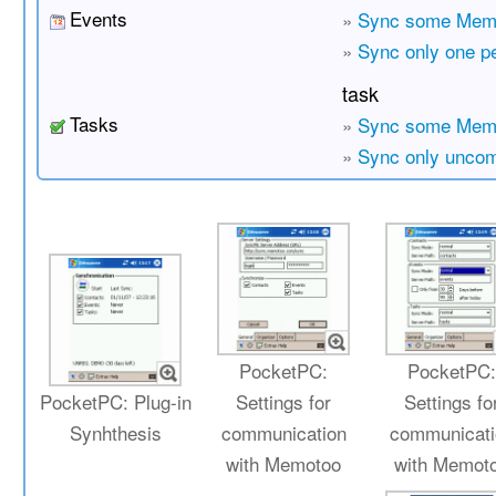
Events
»
Sync some Memo
»
Sync only one p
task
Tasks
»
Sync some Memo
»
Sync only uncom
PocketPC:
PocketPC
PocketPC: Plug-in
Settings for
Settings fo
Synhthesis
communication
communicati
with Memotoo
with Memot