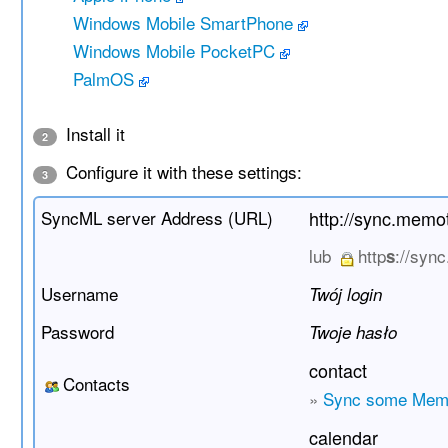
Windows Mobile SmartPhone
Windows Mobile PocketPC
PalmOS
Install it
2
Configure it with these settings:
3
SyncML server Address (URL)
http://sync.mem
lub
http
://syn
s
Username
Twój login
Password
Twoje hasło
contact
Contacts
»
Sync some Mem
calendar