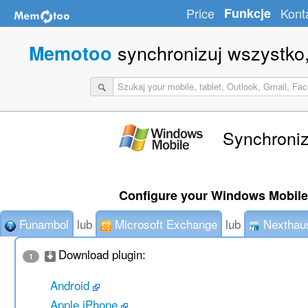
Price
Funkcje
Kont
synchronizuj wszystko,
Memotoo
Synchroniz
Configure your Windows Mobile
Funambol
lub
Microsoft Exchange
lub
Nexthau
Download plugin:
1
Android
Apple iPhone