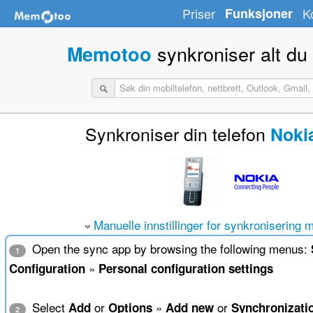
Priser
Funksjoner
K
synkroniser alt du
Memotoo
Synkroniser din telefon
Noki
Manuelle innstillinger for synkronisering 
Open the sync app by browsing the following menus:
1
»
Configuration
Personal configuration settings
Select
or
»
or
Add
Options
Add new
Synchronizati
2