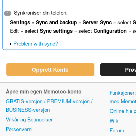
Synkroniser din telefon:
4
»
»
» select
Settings
Sync and backup
Server Sync
S
Edit » select
» select
» s
Sync settings
Configuration
Problem with sync?
Opprett Konto
Prø
Åpne min egen Memotoo-konto
Funksjoner:
GRATIS-versjon / PREMIUM-versjon /
med Memot
BUSINESS-versjon
Online hjel
Vilkår og Betingelser
Wiki
Personvern
Forum