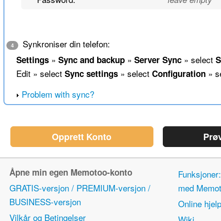
Synkroniser din telefon:
4
»
»
» select
Settings
Sync and backup
Server Sync
S
Edit » select
» select
» s
Sync settings
Configuration
Problem with sync?
Opprett Konto
Prø
Åpne min egen Memotoo-konto
Funksjoner:
GRATIS-versjon / PREMIUM-versjon /
med Memot
BUSINESS-versjon
Online hjel
Vilkår og Betingelser
Wiki