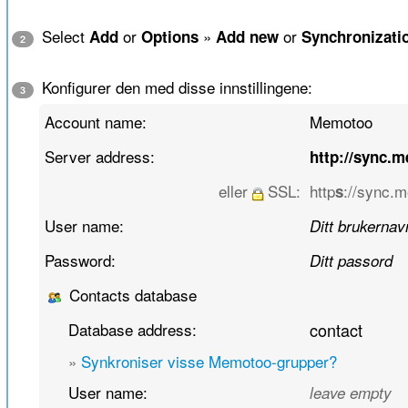
Select
or
»
or
Add
Options
Add new
Synchronizati
2
Konfigurer den med disse innstillingene:
3
Account name:
Memotoo
Server address:
http://sync.
eller
SSL:
http
://sync.
s
User name:
Ditt brukernav
Password:
Ditt passord
Contacts database
Database address:
contact
»
Synkroniser visse Memotoo-grupper?
User name:
leave empty