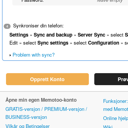
Synkroniser din telefon:
4
»
»
» select
Settings
Sync and backup
Server Sync
S
Edit » select
» select
» s
Sync settings
Configuration
Problem with sync?
Opprett Konto
Prø
Åpne min egen Memotoo-konto
Funksjoner:
GRATIS-versjon / PREMIUM-versjon /
med Memot
BUSINESS-versjon
Online hjel
Vilkår og Betingelser
Wiki