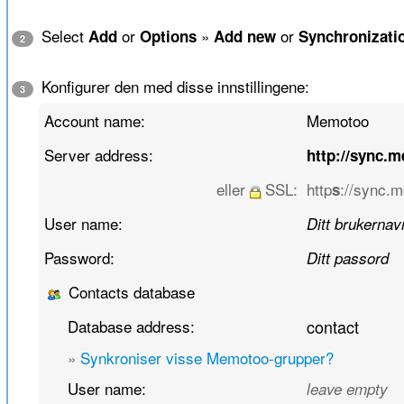
Select
or
»
or
Add
Options
Add new
Synchronizati
2
Konfigurer den med disse innstillingene:
3
Account name:
Memotoo
Server address:
http://sync.
eller
SSL:
http
://sync.
s
User name:
Ditt brukernav
Password:
Ditt passord
Contacts database
Database address:
contact
»
Synkroniser visse Memotoo-grupper?
User name:
leave empty