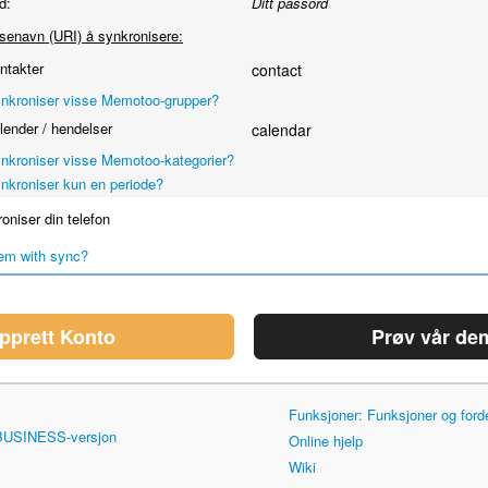
d:
Ditt passord
senavn (URI) å synkronisere:
takter
contact
nkroniser visse Memotoo-grupper?
ender / hendelser
calendar
nkroniser visse Memotoo-kategorier?
nkroniser kun en periode?
niser din telefon
em with sync?
pprett Konto
Prøv vår de
Funksjoner: Funksjoner og for
 BUSINESS-versjon
Online hjelp
Wiki