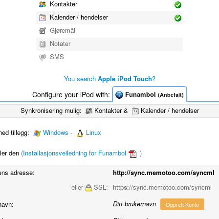
Kontakter
Kalender / hendelser
Gjøremål
Notater
SMS
You search
Apple iPod Touch
?
Configure your iPod with:
Funambol
(Anbefalt)
Synkronisering mulig:
Kontakter &
Kalender / hendelser
ed tillegg:
Windows
-
Linux
ller den
(
Installasjonsveiledning for Funambol
)
ens adresse:
http://sync.memotoo.com/syncml
eller
SSL:
http
s
://sync.memotoo.com/syncml
Ditt brukernavn
navn:
Opprett Konto