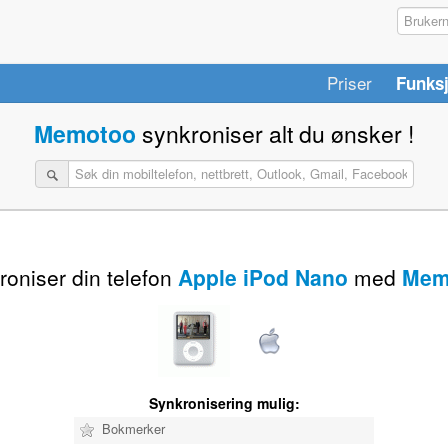
Priser
Funks
Memotoo
synkroniser alt du ønsker !
oniser din telefon
Apple iPod Nano
med
Mem
Synkronisering mulig:
Bokmerker