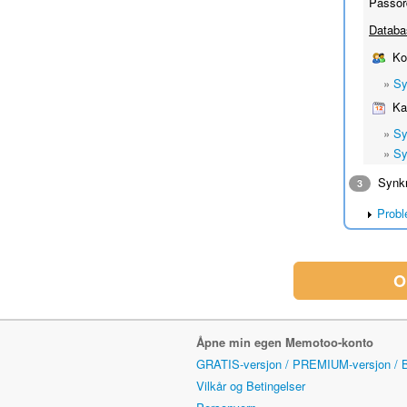
Passor
Databa
Kon
»
Sy
Kal
»
Sy
»
Sy
Synkro
3
Probl
O
Åpne min egen Memotoo-konto
GRATIS-versjon / PREMIUM-versjon /
Vilkår og Betingelser