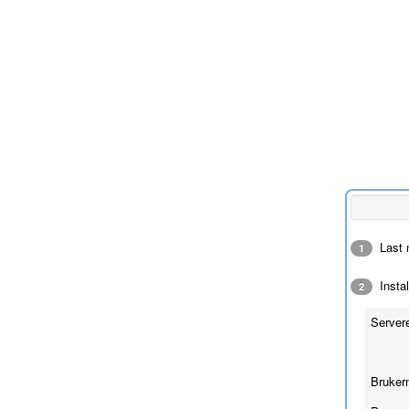
Last n
1
Insta
2
Server
Bruker