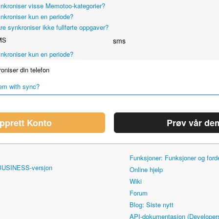
nkroniser visse Memotoo-kategorier?
nkroniser kun en periode?
re synkroniser ikke fullførte oppgaver?
MS
sms
nkroniser kun en periode?
niser din telefon
em with sync?
pprett Konto
Prøv vår de
Funksjoner: Funksjoner og for
 BUSINESS-versjon
Online hjelp
Wiki
Forum
Blog: Siste nytt
API-dokumentasjon (Developer