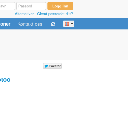
Alternativer
Glemt passordet ditt?
Kontakt oss
joner
too