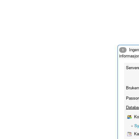
Ingen 
1
informasjo
Server
Bruker
Passor
Databa
Kon
»
Sy
Kal