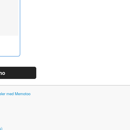
mo
deler med Memotoo
s)