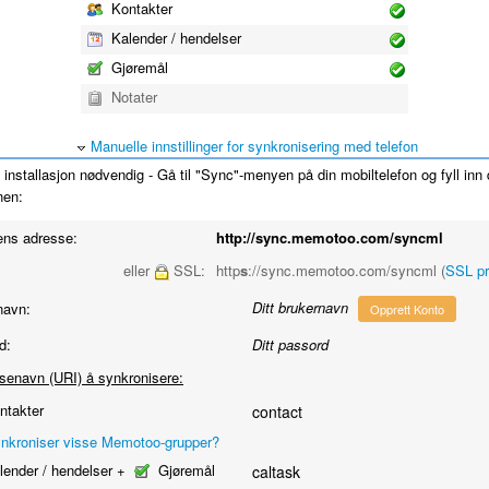
Kontakter
Kalender / hendelser
Gjøremål
Notater
Manuelle innstillinger for synkronisering med telefon
installasjon nødvendig - Gå til "Sync"-menyen på din mobiltelefon og fyll inn
nen:
ens adresse:
http://sync.memotoo.com/syncml
eller
SSL:
http
s
://sync.memotoo.com/syncml (
SSL p
Ditt brukernavn
navn:
Opprett Konto
d:
Ditt passord
senavn (URI) å synkronisere:
takter
contact
nkroniser visse Memotoo-grupper?
ender / hendelser +
Gjøremål
caltask