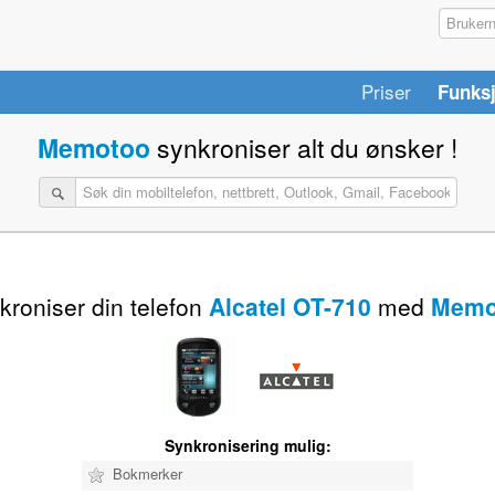
Priser
Funks
Memotoo
synkroniser alt du ønsker !
kroniser din telefon
Alcatel OT-710
med
Memo
Synkronisering mulig:
Bokmerker