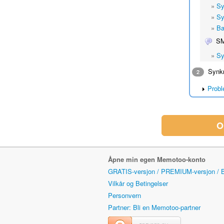
»
Sy
»
Sy
»
Ba
S
»
Sy
Synkro
2
Probl
O
Åpne min egen Memotoo-konto
GRATIS-versjon / PREMIUM-versjon /
Vilkår og Betingelser
Personvern
Partner: Bli en Memotoo-partner