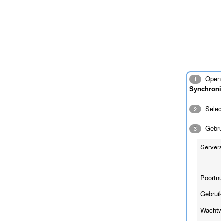
Open 
1
Synchroni
Sele
2
Gebrui
3
Server
Poortn
Gebrui
Wachtw