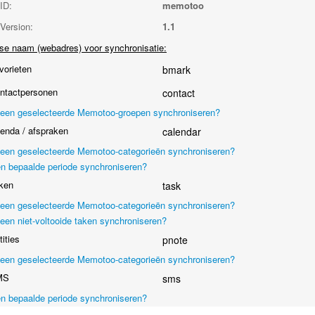
ID:
memotoo
Version:
1.1
se naam (webadres) voor synchronisatie:
orieten
bmark
ntactpersonen
contact
leen geselecteerde Memotoo-groepen synchroniseren?
nda / afspraken
calendar
leen geselecteerde Memotoo-categorieën synchroniseren?
n bepaalde periode synchroniseren?
ken
task
leen geselecteerde Memotoo-categorieën synchroniseren?
leen niet-voltooide taken synchroniseren?
ities
pnote
leen geselecteerde Memotoo-categorieën synchroniseren?
MS
sms
n bepaalde periode synchroniseren?