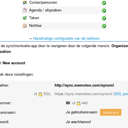
Contactpersonen
Agenda / afspraken
Taken
Notities
Handmatige configuratie van de telefoon
de synchronisatie-app door te navigeren door de volgende menu's:
Organize
zation
ct
New account
k deze instellingen:
adres:
http://sync.memotoo.com/syncml
of
SSL:
http
s
://sync.memotoo.com/syncml (
SSL pr
ummer:
80
of
443
Je gebruikersnaam
kersnaam:
Schrijf je in
oord:
Je wachtwoord