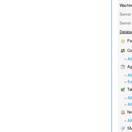
Wachtw
Server 
Server 
Databa
Fav
Co
»
Al
Age
»
Al
»
Ee
Ta
»
Al
»
Al
Not
»
Al
S