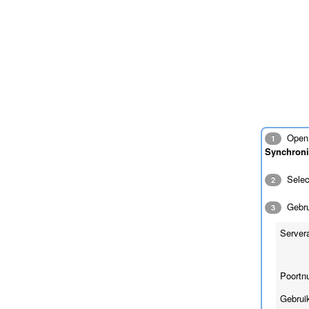
Open 
1
Synchroni
Sele
2
Gebrui
3
Server
Poortn
Gebrui