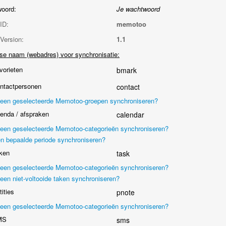
oord:
Je wachtwoord
ID:
memotoo
Version:
1.1
se naam (webadres) voor synchronisatie:
orieten
bmark
ntactpersonen
contact
leen geselecteerde Memotoo-groepen synchroniseren?
nda / afspraken
calendar
leen geselecteerde Memotoo-categorieën synchroniseren?
n bepaalde periode synchroniseren?
ken
task
leen geselecteerde Memotoo-categorieën synchroniseren?
leen niet-voltooide taken synchroniseren?
ities
pnote
leen geselecteerde Memotoo-categorieën synchroniseren?
MS
sms