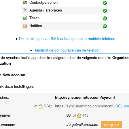
Contactpersonen
Agenda / afspraken
Taken
Notities
De instellingen via SMS ontvangen op je mobiele telefoon
Handmatige configuratie van de telefoon
de synchronisatie-app door te navigeren door de volgende menu's:
Organize
zation
ct
New account
k deze instellingen:
adres:
http://sync.memotoo.com/syncml
of
SSL:
http
s
://sync.memotoo.com/syncml (
SSL pr
ummer:
80
of
443
Je gebruikersnaam
kersnaam:
Schrijf je in