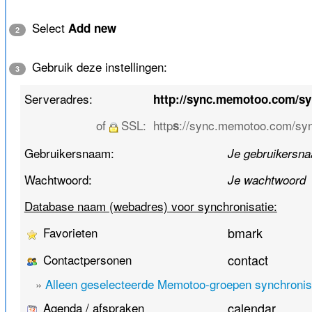
Select
Add new
2
Gebruik deze instellingen:
3
Serveradres:
http://sync.memotoo.com/s
of
SSL:
http
://sync.memotoo.com/syn
s
Gebruikersnaam:
Je gebruikersn
Wachtwoord:
Je wachtwoord
Database naam (webadres) voor synchronisatie:
Favorieten
bmark
Contactpersonen
contact
»
Alleen geselecteerde Memotoo-groepen synchroni
Agenda / afspraken
calendar