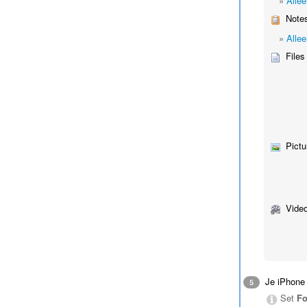
»
Allee
Notes
»
Alle
Files
Pictu
Video
Je iPhone 
5
Set
Fo