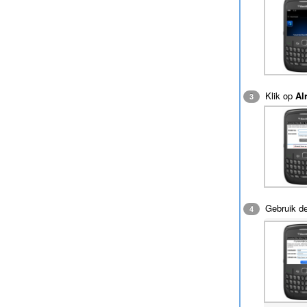
Klik op
Al
3
Gebruik de
4