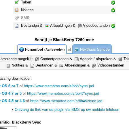
Taken
Notities
SMS
Bestanden &
Afbeeldingen &
Videobestanden
Schrijf je BlackBerry 7250 met:
Funambol
of
Nexthaus SyncJe
(Aanbevolen)
hronisatie mogelijk:
Contactpersonen &
Agenda / afspraken &
Ta
Notities &
Bestanden &
Afbeeldingen &
Videobestanden
assing downloaden:
 OS 6 or 7
of
https://www.memotoo.com/s/bb6/sync.jad
 OS 4.7 or 5
of
https://www.memotoo.com/s/bb47/sync.jad
 OS 4.5 or 4.6
of
https://www.memotoo.com/s/bb45/sync.jad
Ontvang de link van de plugin via SMS op uw mobiele telefoon
ambol BlackBerry Sync