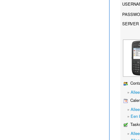
USERNA
PASSWO
SERVER 
Conta
»
Alle
Calen
»
Alle
»
Een 
Tasks
»
Alle