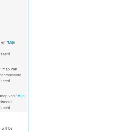
 en "
Mijn
d
iseerd
s" map van
nchroniseerd
iseerd
" map van "
Mijn
niseerd
iseerd
 will be