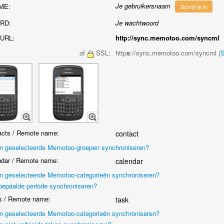
Je gebruikersnaam
ME:
Schrijf je in
RD:
Je wachtwoord
URL:
http://sync.memotoo.com/syncml
of
SSL:
http
s
://sync.memotoo.com/syncml (
cts / Remote name:
contact
en geselecteerde Memotoo-groepen synchroniseren?
dar / Remote name:
calendar
en geselecteerde Memotoo-categorieën synchroniseren?
bepaalde periode synchroniseren?
 / Remote name:
task
en geselecteerde Memotoo-categorieën synchroniseren?