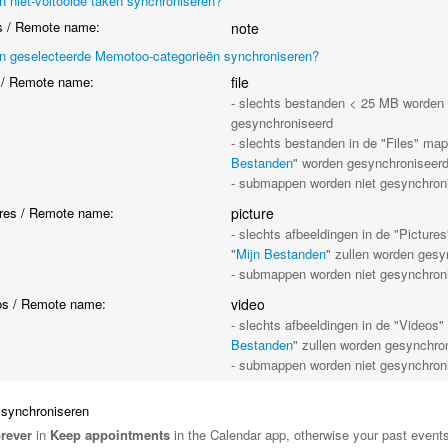
n niet-voltooide taken synchroniseren?
 / Remote name:
note
en geselecteerde Memotoo-categorieën synchroniseren?
 / Remote name:
file
- slechts bestanden < 25 MB worden
gesynchroniseerd
- slechts bestanden in de "Files" map
Bestanden
" worden gesynchroniseer
- submappen worden niet gesynchron
res / Remote name:
picture
- slechts afbeeldingen in de "Picture
"
Mijn Bestanden
" zullen worden gesy
- submappen worden niet gesynchron
s / Remote name:
video
- slechts afbeeldingen in de "Videos
Bestanden
" zullen worden gesynchro
- submappen worden niet gesynchron
synchroniseren
rever
in
Keep appointments
in the Calendar app, otherwise your past events