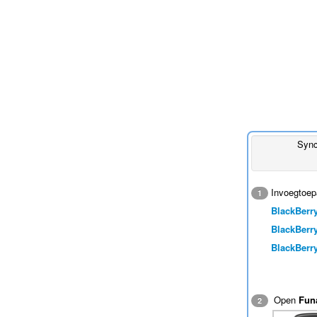
Sync
Invoegtoep
1
BlackBerry
BlackBerry
BlackBerry
Open
Fun
2