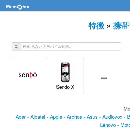
特徴
»
携帯
...
Sendo X
M
Acer
-
Alcatel
-
Apple
-
Archos
-
Asus
-
Audiovox
-
Lenovo
-
Moto