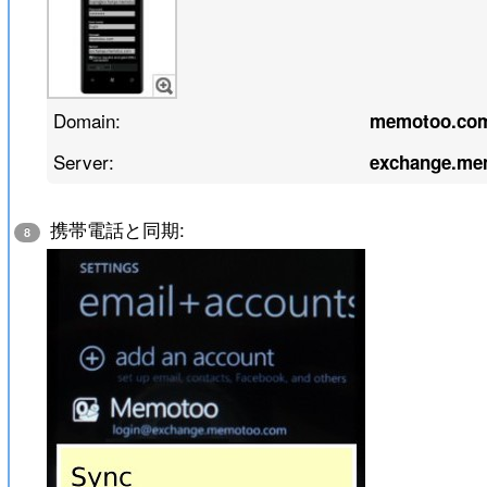
Domain:
memotoo.co
Server:
exchange.me
携帯電話と同期:
8