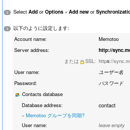
Select
or
»
or
Add
Options
Add new
Synchronizati
2
以下のように設定します:
3
Account name:
Memotoo
Server address:
http://sync.
または
SSL:
http
://sync.
s
User name:
ユーザー名
Password:
パスワード
Contacts database
Database address:
contact
»
Memotoo グループを同期?
User name:
leave empty