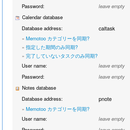
Password:
leave empty
Calendar database
Database address:
caltask
»
Memotoo カテゴリーを同期?
»
指定した期間のみ同期?
»
完了していないタスクのみ同期?
User name:
leave empty
Password:
leave empty
Notes database
Database address:
pnote
»
Memotoo カテゴリーを同期?
User name:
leave empty
Password:
leave empty