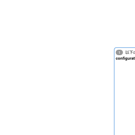
以下
1
configurat