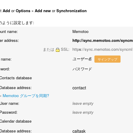
ct
Add
or
Options
»
Add new
or
Synchronization
のように設定します:
unt name:
Memotoo
er address:
http://sync.memotoo.com/syncm
または
SSL:
http
s
://sync.memotoo.com/syncml
ユーザー名
 name:
サインアップ
word:
パスワード
Contacts database
Database address:
contact
»
Memotoo グループを同期?
User name:
leave empty
Password:
leave empty
Calendar database
Database address:
caltask