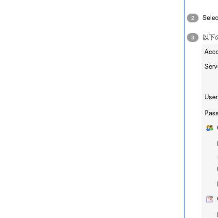
Sele
2
以下
3
Acco
Serv
User
Pass