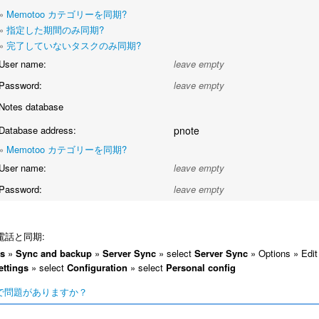
»
Memotoo カテゴリーを同期?
»
指定した期間のみ同期?
»
完了していないタスクのみ同期?
User name:
leave empty
Password:
leave empty
Notes database
Database address:
pnote
»
Memotoo カテゴリーを同期?
User name:
leave empty
Password:
leave empty
電話と同期:
gs
»
Sync and backup
»
Server Sync
» select
Server Sync
» Options » Edit
ettings
» select
Configuration
» select
Personal config
で問題がありますか？