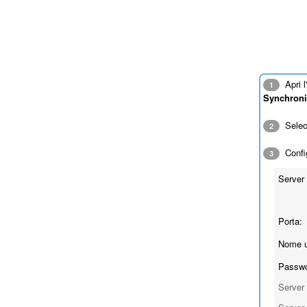
Apri l
1
Synchroni
Sele
2
Config
3
Server 
Porta:
Nome u
Passwo
Server 