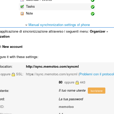
Tasks
Note
Manual synchronization settings of phone
'applicazione di sincronizzazione attraverso i seguenti menu:
Organizer
»
zation
ct
New account
ure it with these settings:
location:
http://sync.memotoo.com/syncml
oppure
SSL:
http
s
://sync.memotoo.com/syncml (
Problemi con il protoco
80
oppure
443
Il tuo nome utente
tente:
Iscrizione
rd:
La tua password
ID:
memotoo