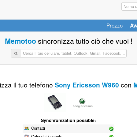
Prezzo
Av
Memotoo
sincronizza tutto ciò che vuoi !
zza il tuo telefono
Sony Ericsson W960
con
Synchronization possible:
Contatti
Calendar / events