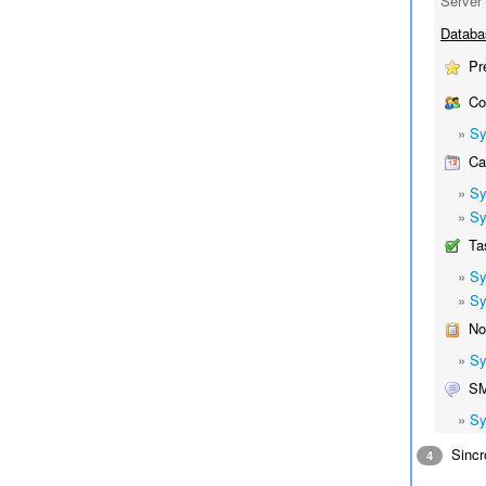
Server 
Databa
Pre
Con
»
Sy
Cal
»
Sy
»
Sy
Ta
»
Sy
»
Sy
No
»
Sy
S
»
Sy
Sincro
4