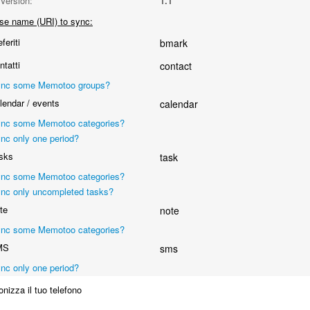
Version:
1.1
se name (URI) to sync:
feriti
bmark
tatti
contact
nc some Memotoo groups?
endar / events
calendar
nc some Memotoo categories?
nc only one period?
sks
task
nc some Memotoo categories?
nc only uncompleted tasks?
te
note
nc some Memotoo categories?
MS
sms
nc only one period?
nizza il tuo telefono