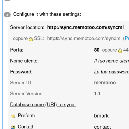
Configure it with these settings:
3
Server location:
http://sync.memotoo.com/syncml
oppure
SSL:
http
://sync.memotoo.com/syncml (
Pr
s
Porta:
oppure
44
80
Nome utente:
Il tuo nome uten
Password:
La tua passwor
Server ID:
memotoo
Server Version:
1.1
Database name (URI) to sync:
Preferiti
bmark
Contatti
contact