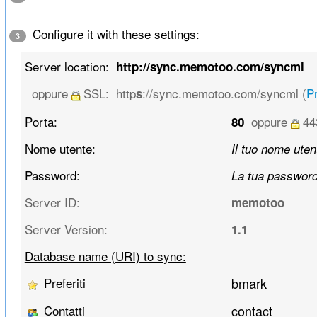
Configure it with these settings:
3
Server location:
http://sync.memotoo.com/syncml
oppure
SSL:
http
://sync.memotoo.com/syncml (
Pr
s
Porta:
oppure
44
80
Nome utente:
Il tuo nome uten
Password:
La tua passwor
Server ID:
memotoo
Server Version:
1.1
Database name (URI) to sync:
Preferiti
bmark
Contatti
contact