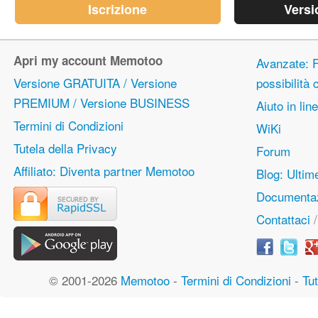
Iscrizione
Versi
Apri my account Memotoo
Avanzate: F
Versione GRATUITA / Versione
possibilità
PREMIUM / Versione BUSINESS
Aiuto in lin
Termini di Condizioni
WiKi
Tutela della Privacy
Forum
Affiliato: Diventa partner Memotoo
Blog: Ulti
Documentaz
Contattaci
© 2001-2026
Memotoo
-
Termini di Condizioni
-
Tut