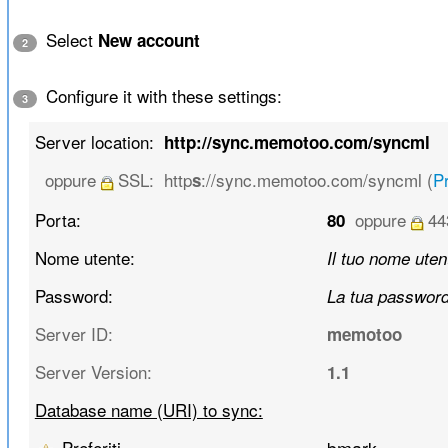
Select
New account
2
Configure it with these settings:
3
Server location:
http://sync.memotoo.com/syncml
oppure
SSL:
http
://sync.memotoo.com/syncml (
Pr
s
Porta:
oppure
44
80
Nome utente:
Il tuo nome uten
Password:
La tua passwor
Server ID:
memotoo
Server Version:
1.1
Database name (URI) to sync:
Preferiti