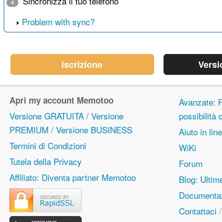
Sincronizza il tuo telefono
4
Problem with sync?
Iscrizione
Versi
Apri my account Memotoo
Avanzate: F
Versione GRATUITA / Versione
possibilità
PREMIUM / Versione BUSINESS
Aiuto in lin
Termini di Condizioni
WiKi
Tutela della Privacy
Forum
Affiliato: Diventa partner Memotoo
Blog: Ulti
Documentaz
Contattaci