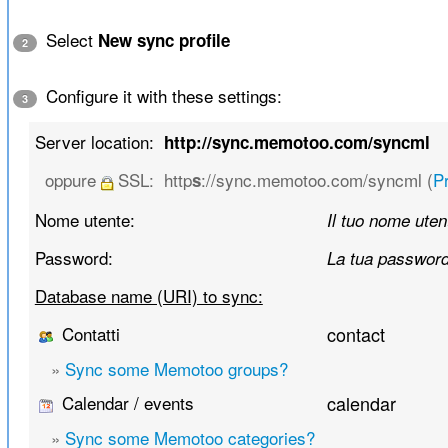
Select
New sync profile
2
Configure it with these settings:
3
Server location:
http://sync.memotoo.com/syncml
oppure
SSL:
http
://sync.memotoo.com/syncml (
Pr
s
Nome utente:
Il tuo nome uten
Password:
La tua passwor
Database name (URI) to sync:
Contatti
contact
»
Sync some Memotoo groups?
Calendar / events
calendar
»
Sync some Memotoo categories?