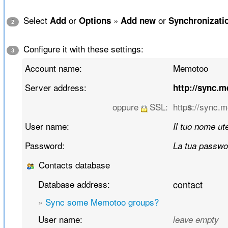
Select
or
»
or
Add
Options
Add new
Synchronizati
2
Configure it with these settings:
3
Account name:
Memotoo
Server address:
http://sync.
oppure
SSL:
http
://sync.
s
User name:
Il tuo nome ut
Password:
La tua passwo
Contacts database
Database address:
contact
»
Sync some Memotoo groups?
User name:
leave empty