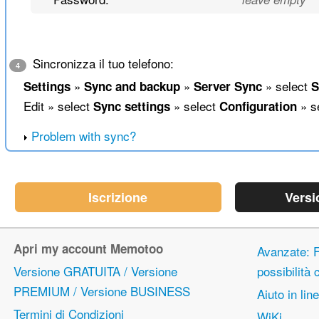
Sincronizza il tuo telefono:
4
»
»
» select
Settings
Sync and backup
Server Sync
S
Edit » select
» select
» s
Sync settings
Configuration
Problem with sync?
Iscrizione
Versi
Apri my account Memotoo
Avanzate: F
Versione GRATUITA / Versione
possibilità
PREMIUM / Versione BUSINESS
Aiuto in lin
Termini di Condizioni
WiKi