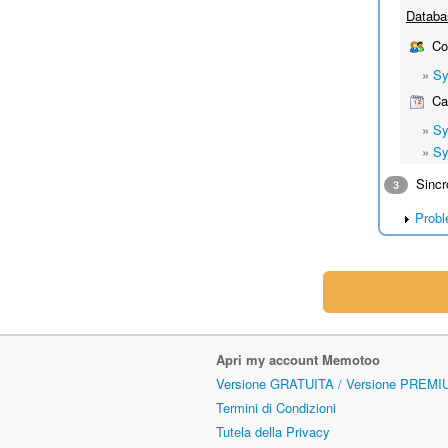
Databa
Con
»
Sy
Cal
»
Sy
»
Sy
Sincro
3
Probl
Apri my account Memotoo
Versione GRATUITA / Versione PREMI
Termini di Condizioni
Tutela della Privacy