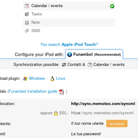
Calendar / events
Tasks
Note
SMS
You search
Apple iPod Touch
?
Configure your iPod with:
Funambol
(Recommended)
Synchronization possible:
Contatti &
Calendar / events
oad plugin:
Windows
-
Linux
lalo
(
Funambol installation guide
)
location:
http://sync.memotoo.com/syncml
oppure
SSL:
http
s
://sync.memotoo.com/syncml
Il tuo nome utente
tente:
Iscrizione
rd:
La tua password