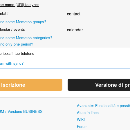
se name (URI) to sync:
tatti
contact
nc some Memotoo groups?
endar / events
calendar
nc some Memotoo categories?
nc only one period?
nizza il tuo telefono
em with sync?
Iscrizione
Versione di p
Avanzate: Funzionalità e possi
UM / Versione BUSINESS
Aiuto in linea
WiKi
Forum