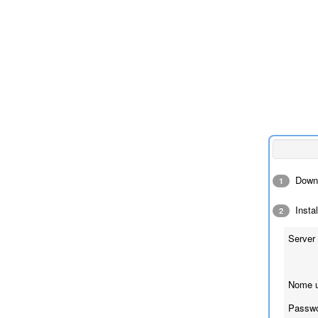
Downl
1
Instal
2
Server 
Nome u
Passwo