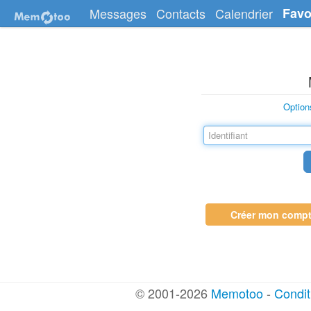
Messages
Contacts
Calendrier
Favo
Option
Créer mon comp
© 2001-2026
Memotoo
-
Conditi