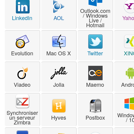
Outlook.com
/ Windows
LinkedIn
AOL
Yaho
Live /
Hotmail
Evolution
Mac OS X
Twitter
XIN
Viadeo
Jolla
Maemo
Andr
Synchroniser
Windo
un serveur
Hyves
Postbox
/ 1
Zimbra