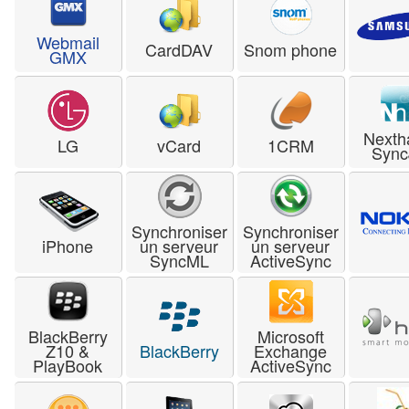
Webmail
CardDAV
Snom phone
GMX
Nexth
LG
vCard
1CRM
Sync
Synchroniser
Synchroniser
iPhone
un serveur
un serveur
SyncML
ActiveSync
BlackBerry
Microsoft
Z10 &
BlackBerry
Exchange
PlayBook
ActiveSync