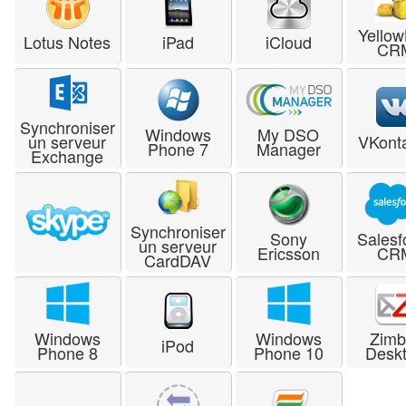
Yello
Lotus Notes
iPad
iCloud
CR
Synchroniser
Windows
My DSO
un serveur
VKont
Phone 7
Manager
Exchange
Synchroniser
Sony
Salesf
un serveur
Ericsson
CR
CardDAV
Windows
Windows
Zimb
iPod
Phone 8
Phone 10
Desk