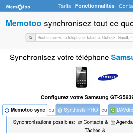
Tarifs
Fonctionnalités
Conta
synchronisez tout ce que
Memotoo
Synchronisez votre téléphone
Samsu
Configurez votre Samsung GT-S5839
ou
Synthesis PRO
ou
DAVdro
Memotoo sync
Synchronisations possibles:
Contacts &
Agenda
Tâches &