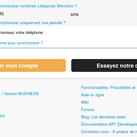
nchroniser certaines catégories Memotoo ?
MS
sms
nchroniser uniquement une période ?
ronisez votre téléphone
ème pour synchroniser ?
er mon compte
Essayez notre
Fonctionnalités: Possibilités 
 / Version BUSINESS
Aide en ligne
Wiki
Forums
too
Blog: Les dernières news
Documentation API (Developer
Contactez-nous
/
A propos de 