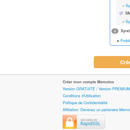
»
Sy
S
»
Sy
Synch
4
Probl
Cré
Créer mon compte Memotoo
Version GRATUITE / Version PREMIUM
Conditions d'Utilisation
Politique de Confidentialité
Affiliation: Devenez un partenaire Memo