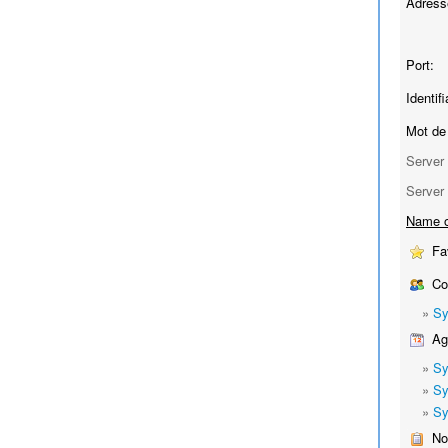
Adress
Port:
Identifi
Mot de
Server 
Server 
Name o
Fa
Co
»
Sy
Ag
»
Sy
»
Sy
»
Sy
No