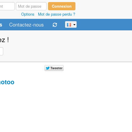
Options
Mot de passe perdu ?
Contactez-nous
s
z !
otoo