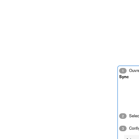
Ouvrez
1
Sync
Sele
2
Config
3