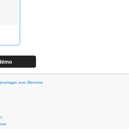
 démo
et avantages avec Memotoo
s)
nous