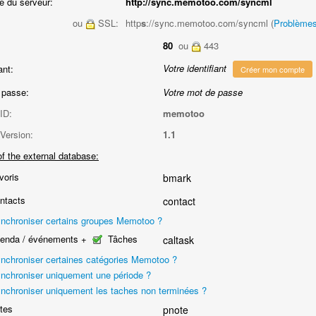
e du serveur:
http://sync.memotoo.com/syncml
ou
SSL:
http
s
://sync.memotoo.com/syncml (
Problème
80
ou
443
Votre identifiant
ant:
Créer mon compte
 passe:
Votre mot de passe
ID:
memotoo
Version:
1.1
f the external database:
voris
bmark
ntacts
contact
nchroniser certains groupes Memotoo ?
enda / événements +
Tâches
caltask
nchroniser certaines catégories Memotoo ?
nchroniser uniquement une période ?
nchroniser uniquement les taches non terminées ?
tes
pnote