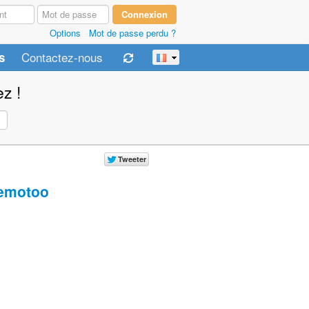
Options
Mot de passe perdu ?
Contactez-nous
s
z !
emotoo