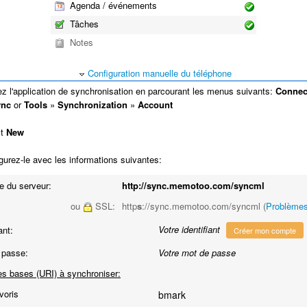
Agenda / événements
Tâches
Notes
Configuration manuelle du téléphone
 l'application de synchronisation en parcourant les menus suivants:
Connect
ync
or
Tools
»
Synchronization
»
Account
ct
New
urez-le avec les informations suivantes:
e du serveur:
http://sync.memotoo.com/syncml
ou
SSL:
http
s
://sync.memotoo.com/syncml (
Problème
Votre identifiant
ant:
Créer mon compte
 passe:
Votre mot de passe
s bases (URI) à synchroniser:
voris
bmark