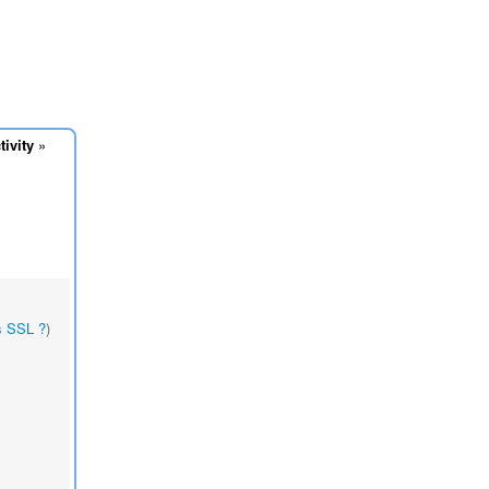
ivity
»
s SSL ?
)