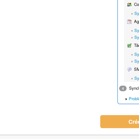
Co
»
Sy
Ag
»
Sy
»
Sy
Tâ
»
Sy
»
Sy
S
»
Sy
Synch
4
Probl
Cré