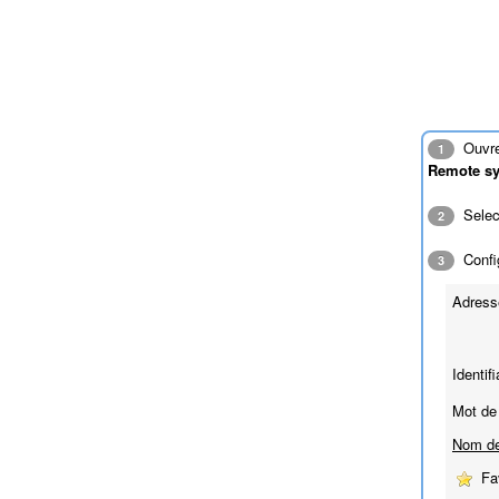
Ouvrez
1
Remote s
Sele
2
Config
3
Adress
Identifi
Mot de
Nom de
Fa