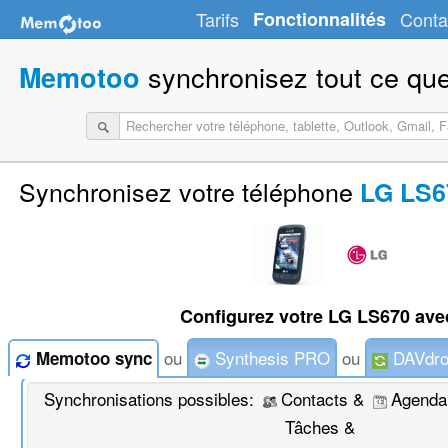
Tarifs
Fonctionnalités
Conta
synchronisez tout ce que
Memotoo
Synchronisez votre téléphone
LG LS6
Configurez votre LG LS670 ave
ou
Synthesis PRO
ou
DAVdro
Memotoo sync
Synchronisations possibles:
Contacts &
Agenda
Tâches &