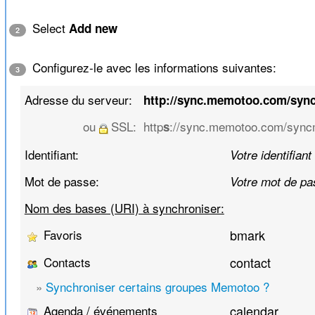
Select
Add new
2
Configurez-le avec les informations suivantes:
3
Adresse du serveur:
http://sync.memotoo.com/syn
ou
SSL:
http
://sync.memotoo.com/syncm
s
Identifiant:
Votre identifiant
Mot de passe:
Votre mot de pa
Nom des bases (URI) à synchroniser:
Favoris
bmark
Contacts
contact
»
Synchroniser certains groupes Memotoo ?
Agenda / événements
calendar