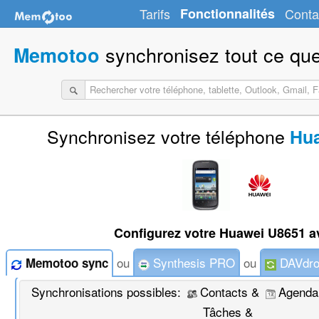
Tarifs
Fonctionnalités
Conta
synchronisez tout ce que
Memotoo
Synchronisez votre téléphone
Hu
Configurez votre Huawei U8651 a
ou
Synthesis PRO
ou
DAVdro
Memotoo sync
Synchronisations possibles:
Contacts &
Agenda
Tâches &